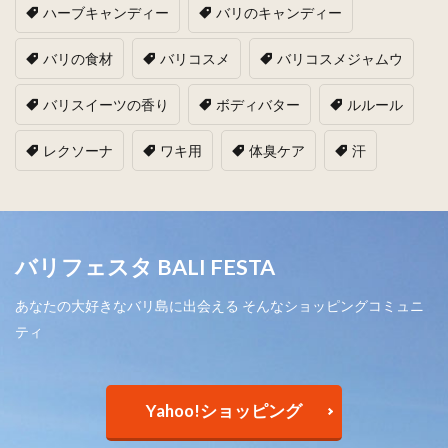
ハーブキャンディー
バリのキャンディー
バリの食材
バリコスメ
バリコスメジャムウ
バリスイーツの香り
ボディバター
ルルール
レクソーナ
ワキ用
体臭ケア
汗
バリフェスタ BALI FESTA
あなたの大好きなバリ島に出会える そんなショッピングコミュニ
ティ
Yahoo!ショッピング