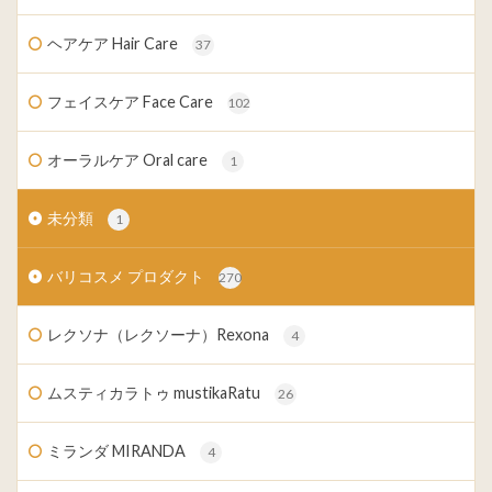
ヘアケア Hair Care
37
フェイスケア Face Care
102
オーラルケア Oral care
1
未分類
1
バリコスメ プロダクト
270
レクソナ（レクソーナ）Rexona
4
ムスティカラトゥ mustikaRatu
26
ミランダ MIRANDA
4