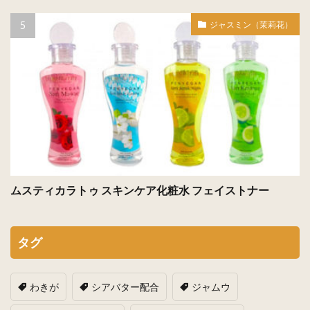
ジャスミン（茉莉花）
ムスティカラトゥ スキンケア化粧水 フェイストナー
タグ
わきが
シアバター配合
ジャムウ