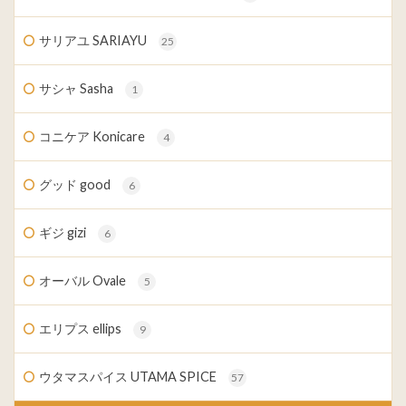
サリアユ SARIAYU
25
サシャ Sasha
1
コニケア Konicare
4
グッド good
6
ギジ gizi
6
オーバル Ovale
5
エリプス ellips
9
ウタマスパイス UTAMA SPICE
57