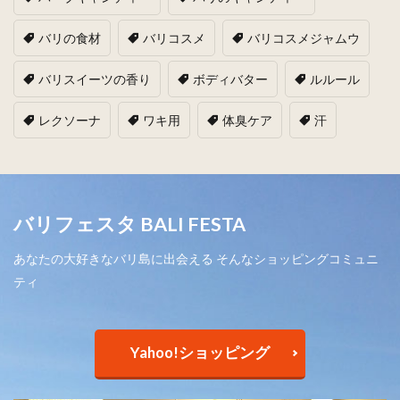
バリの食材
バリコスメ
バリコスメジャムウ
バリスイーツの香り
ボディバター
ルルール
レクソーナ
ワキ用
体臭ケア
汗
バリフェスタ BALI FESTA
あなたの大好きなバリ島に出会える そんなショッピングコミュニ
ティ
Yahoo!ショッピング