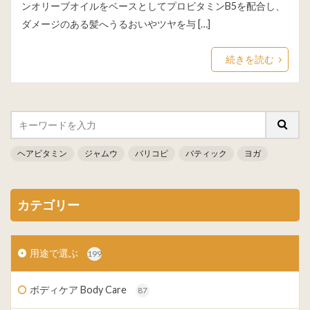
ンオリーブオイルをベースとしてプロビタミンB5を配合し、
ダメージのある髪へうるおいやツヤを与 […]
続きを読む
ヘアビタミン
ジャムウ
バリコピ
バティック
ヨガ
カテゴリー
用途で選ぶ
199
ボディケア Body Care
87