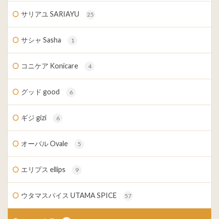
サリアユ SARIAYU
25
サシャ Sasha
1
コニケア Konicare
4
グッド good
6
ギジ gizi
6
オーバル Ovale
5
エリプス ellips
9
ウタマスパイス UTAMA SPICE
57