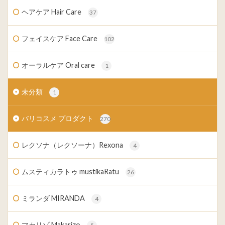
ヘアケア Hair Care
37
フェイスケア Face Care
102
オーラルケア Oral care
1
未分類
1
バリコスメ プロダクト
270
レクソナ（レクソーナ）Rexona
4
ムスティカラトゥ mustikaRatu
26
ミランダ MIRANDA
4
マカリゾ Makarizo