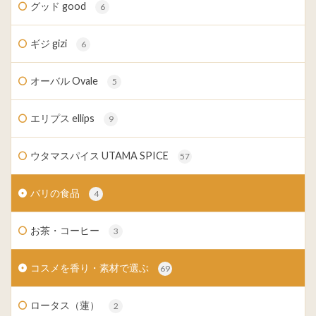
グッド good
6
ギジ gizi
6
オーバル Ovale
5
エリプス ellips
9
ウタマスパイス UTAMA SPICE
57
バリの食品
4
お茶・コーヒー
3
コスメを香り・素材で選ぶ
69
ロータス（蓮）
2