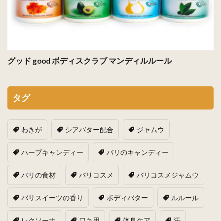
グッド good ボディスクラブ マンディルルール
タグ
わきが
シアバター配合
ジャムウ
ハーブキャンディー
バリのキャンディー
バリの食材
バリコスメ
バリコスメジャムウ
バリスイーツの香り
ボディバター
ルルール
レクソーナ
ワキ用
体臭ケア
汗