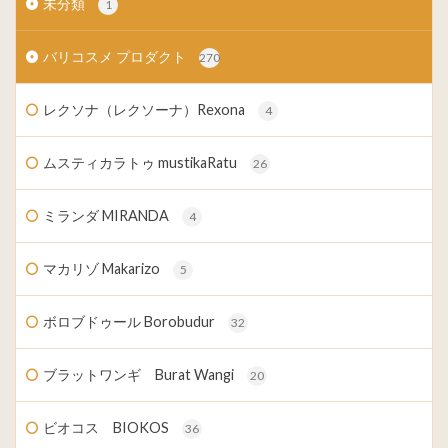
未分類
1
バリコスメ プロダクト
270
レクソナ（レクソーナ）Rexona
4
ムスティカラトゥ mustikaRatu
26
ミランダ MIRANDA
4
マカリゾ Makarizo
5
ボロブドゥール Borobudur
32
ブラットワンギ Burat Wangi
20
ビオコス BIOKOS
36