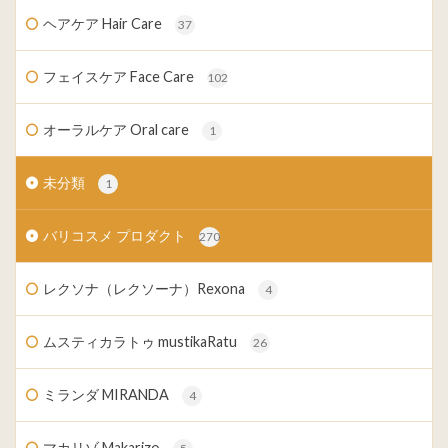
ヘアケア Hair Care
37
フェイスケア Face Care
102
オーラルケア Oral care
1
未分類
1
バリコスメ プロダクト
270
レクソナ（レクソーナ）Rexona
4
ムスティカラトゥ mustikaRatu
26
ミランダ MIRANDA
4
マカリゾ Makarizo