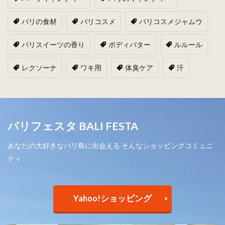
バリの食材
バリコスメ
バリコスメジャムウ
バリスイーツの香り
ボディバター
ルルール
レクソーナ
ワキ用
体臭ケア
汗
バリフェスタ BALI FESTA
あなたの大好きなバリ島に出会える そんなショッピングコミュニ
ティ
Yahoo!ショッピング