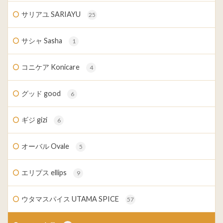
サリアユ SARIAYU
25
サシャ Sasha
1
コニケア Konicare
4
グッド good
6
ギジ gizi
6
オーバル Ovale
5
エリプス ellips
9
ウタマスパイス UTAMA SPICE
57