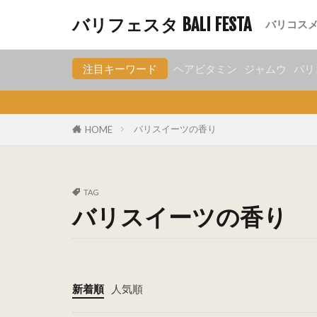
グッド go
サリアユ S
ウタマスパ
チトラ Ci
レクソナ
ブラットワ
エリプス el
ムスティカラ
サシャ Sa
TokoPa
ハーボリスト
ナトゥール
パックオレス
マカリゾ M
ミランダ 
オーバル O
コニケア K
ボロブドゥ
シドムンチ
ギジ gizi
バリフェスタ BALI FESTA
バリコス
グッド go
サリアユ S
ウタマスパ
チトラ Ci
レクソナ
ブラットワ
エリプス el
ムスティカラ
サシャ Sa
TokoPa
ハーボリスト
ナトゥール
パックオレス
マカリゾ M
ミランダ 
オーバル O
コニケア K
ボロブドゥ
シドムンチ
ギジ gizi
注目キーワード
ヘアビタミン
ジャムウ
バリ
バリスイーツの香り
HOME
TAG
バリスイーツの香り
新着順
人気順