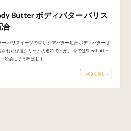
Body Butter ボディバター バリス
配合
r ボディバター バリスイーツの香り シアバター配合 ボディバターは
案された保湿クリームの名称ですが、 今ではShea butter
般的にそう呼ば […]
続きを読む