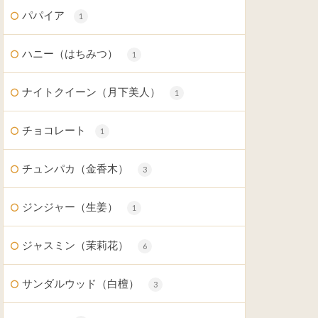
パパイア
1
ハニー（はちみつ）
1
ナイトクイーン（月下美人）
1
チョコレート
1
チュンパカ（金香木）
3
ジンジャー（生姜）
1
ジャスミン（茉莉花）
6
サンダルウッド（白檀）
3