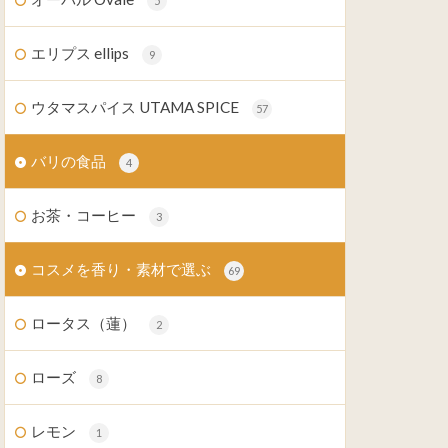
5
エリプス ellips
9
ウタマスパイス UTAMA SPICE
57
バリの食品
4
お茶・コーヒー
3
コスメを香り・素材で選ぶ
69
ロータス（蓮）
2
ローズ
8
レモン
1