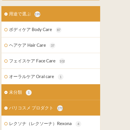
用途で選ぶ
199
ボディケア Body Care
87
ヘアケア Hair Care
37
フェイスケア Face Care
102
オーラルケア Oral care
1
未分類
1
バリコスメ プロダクト
270
レクソナ（レクソーナ）Rexona
4