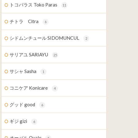
トコパラス Toko Paras
11
チトラ Citra
6
シドムンチュール SIDOMUNCUL
2
サリアユ SARIAYU
25
サシャ Sasha
1
コニケア Konicare
4
グッド good
6
ギジ gizi
6
オーバル Ovale