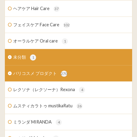
ヘアケア Hair Care
37
フェイスケア Face Care
102
オーラルケア Oral care
1
未分類
1
バリコスメ プロダクト
270
レクソナ（レクソーナ）Rexona
4
ムスティカラトゥ mustikaRatu
26
ミランダ MIRANDA
4