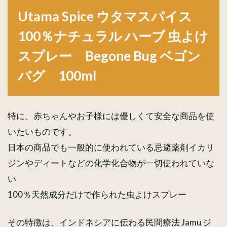
ウタマ
Utama Spice ウタマスパイス
スパイ
ス
100％ナチュラル ハーブ 虫よけ
100％
ナチュ
スプレー Begone Bug ベゴン
ラル ハ
ーブ 虫
バグ 100ml
よけス
プレ
ー
Begone
特に、赤ちゃんやお子様には優しくて安全な商品を使
Bug ベ
ゴンバ
いたいものです。
グ
日本の商品でも一般的に使われている忌避薬剤イカリ
100ml
ジンやディートなどの化学化合物が一切使われていな
い
100％天然成分だけで作られた虫よけスプレー
その特徴は、インドネシアに伝わる民間療法 Jamu ジ