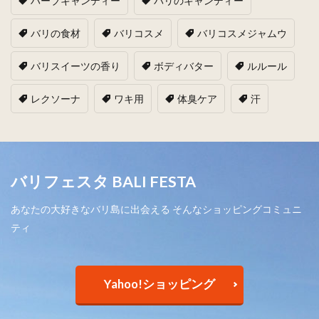
ハーブキャンディー
バリのキャンディー
バリの食材
バリコスメ
バリコスメジャムウ
バリスイーツの香り
ボディバター
ルルール
レクソーナ
ワキ用
体臭ケア
汗
バリフェスタ BALI FESTA
あなたの大好きなバリ島に出会える そんなショッピングコミュニ
ティ
Yahoo!ショッピング