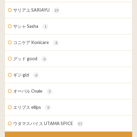
サリアユ SARIAYU
25
サシャ Sasha
1
コニケア Konicare
4
グッド good
6
ギジ gizi
6
オーバル Ovale
5
エリプス ellips
9
ウタマスパイス UTAMA SPICE
57