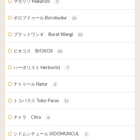
マカリゾ Makarizo
5
ボロブドゥール Borobudur
32
ブラットワンギ Burat Wangi
20
ビオコス BIOKOS
36
ハーボリスト Herborist
7
ナトゥール Natur
3
トコパラス Toko Paras
11
チトラ Citra
6
シドムンチュール SIDOMUNCUL
2