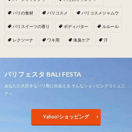
バリの食材
バリコスメ
バリコスメジャムウ
バリスイーツの香り
ボディバター
ルルール
レクソーナ
ワキ用
体臭ケア
汗
バリフェスタ BALI FESTA
あなたの大好きなバリ島に出会える そんなショッピングコミュニ
ティ
Yahoo!ショッピング