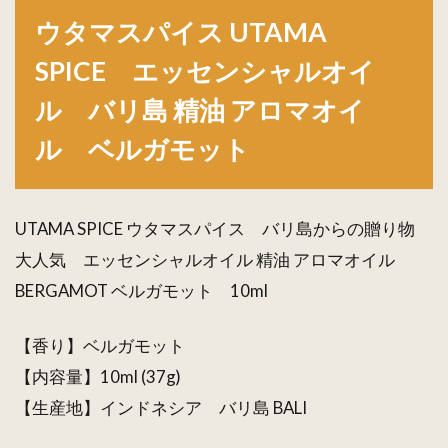
UTAMA
ウタマスパイス UTAMA
SPICE
エッセ
SPICE エッセンシャルオイ
ンシャ
ルオイ
ル バリ島 精油 アロマオイ
ル バ
リ島 精
ル ベルガモット
油 アロ
マオイ
ル ベ
ルガモ
UTAMA SPICE ウタマスパイス バリ島からの贈り物
ット
大人気 エッセンシャルオイル 精油 アロマオイル
BERGAMOT ベルガモット 10ml
【香り】ベルガモット
【内容量】10ml (37g)
【生産地】インドネシア バリ島 BALI