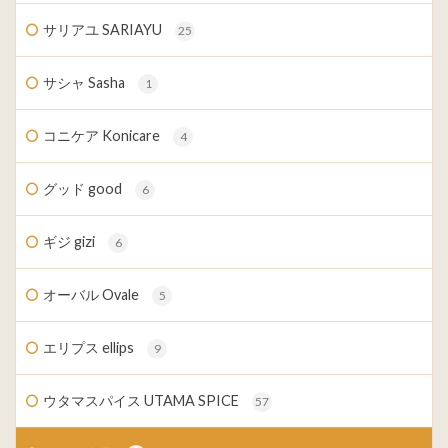
サリアユ SARIAYU
25
サシャ Sasha
1
コニケア Konicare
4
グッド good
6
ギジ gizi
6
オーバル Ovale
5
エリプス ellips
9
ウタマスパイス UTAMA SPICE
57