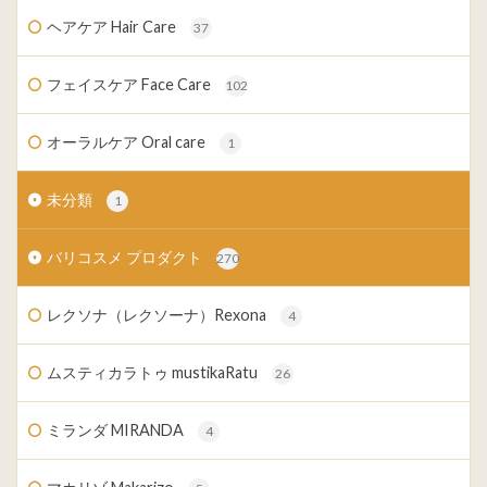
ヘアケア Hair Care
37
フェイスケア Face Care
102
オーラルケア Oral care
1
未分類
1
バリコスメ プロダクト
270
レクソナ（レクソーナ）Rexona
4
ムスティカラトゥ mustikaRatu
26
ミランダ MIRANDA
4