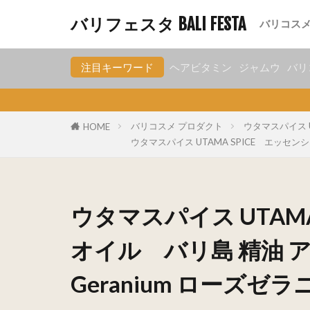
グッド go
サリアユ S
ウタマスパ
チトラ Ci
レクソナ
ブラットワ
エリプス el
ムスティカラ
サシャ Sa
TokoPa
ハーボリスト
ナトゥール
パックオレス
マカリゾ M
ミランダ 
オーバル O
コニケア K
ボロブドゥ
シドムンチ
ギジ gizi
バリフェスタ BALI FESTA
バリコス
グッド go
サリアユ S
ウタマスパ
チトラ Ci
レクソナ
ブラットワ
エリプス el
ムスティカラ
サシャ Sa
TokoPa
ハーボリスト
ナトゥール
パックオレス
マカリゾ M
ミランダ 
オーバル O
コニケア K
ボロブドゥ
シドムンチ
ギジ gizi
注目キーワード
ヘアビタミン
ジャムウ
バリ
バリコスメ プロダクト
ウタマスパイス UT
HOME
ウタマスパイス UTAMA SPICE エッセンシ
ウタマスパイス UTAM
オイル バリ島 精油 ア
Geranium ローズゼ