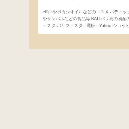
ellipsやボカシオイルなどのコスメ バティッ
やサンバルなどの食品等 BALIバリ島の物
ェスタ:バリフェスタ – 通販 – Yahoo!ショ