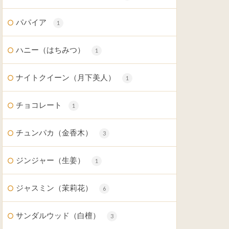
パパイア
1
ハニー（はちみつ）
1
ナイトクイーン（月下美人）
1
チョコレート
1
チュンパカ（金香木）
3
ジンジャー（生姜）
1
ジャスミン（茉莉花）
6
サンダルウッド（白檀）
3