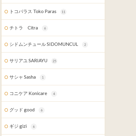
トコパラス Toko Paras
11
チトラ Citra
6
シドムンチュール SIDOMUNCUL
2
サリアユ SARIAYU
25
サシャ Sasha
1
コニケア Konicare
4
グッド good
6
ギジ gizi
6