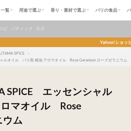
od
ARIAYU
イス UTAMA SPICE
tra
（レクソーナ）Rexona
ンギ Burat Wangi
lips
トゥ mustikaRatu
sha
ras トコパラス
 Herborist
 Natur
 Pak Oles
akarizo
MIRANDA
vale
onicare
ール Borobudur
ュール SIDOMUNCUL
ヘアケア Hair Care
フェイスケア Face Care
ボディケア Body Care
オーラルケア Oral care
ブンコアン（ヤムビーン）
ココナッツ（椰子）
オリーブ
フランジパニ（プルメリア）
チュンパカ（金香木）
ロータス（蓮）
ナイトクイーン（月下美人）
ベルガモット
ユーカリ
ジャスミン（茉莉花）
ラベンダー
サンダルウッド（白檀）
ジンジャー（生姜）
カモミール（カミツレ）
レモン
パパイア
キュウリ
マグノリア
ハニー（はちみつ）
チョコレート
ミルク
コーヒー
お茶・コーヒー
メ一覧
用途で選ぶ
香り・素材で選ぶ
バリの食品
od
ARIAYU
イス UTAMA SPICE
tra
（レクソーナ）Rexona
ンギ Burat Wangi
lips
トゥ mustikaRatu
sha
ras トコパラス
 Herborist
 Natur
 Pak Oles
akarizo
MIRANDA
vale
onicare
ール Borobudur
ュール SIDOMUNCUL
ヘアケア Hair Care
フェイスケア Face Care
ボディケア Body Care
オーラルケア Oral care
ブンコアン（ヤムビーン）
ココナッツ（椰子）
オリーブ
フランジパニ（プルメリア）
チュンパカ（金香木）
ロータス（蓮）
ナイトクイーン（月下美人）
ベルガモット
ユーカリ
ジャスミン（茉莉花）
ラベンダー
サンダルウッド（白檀）
ジンジャー（生姜）
カモミール（カミツレ）
レモン
パパイア
キュウリ
マグノリア
ハニー（はちみつ）
チョコレート
ミルク
コーヒー
お茶・コーヒー
コピ
バティック
ヨガ
Yahoo!ショッピング バ
AMA SPICE
ャルオイル バリ島 精油 アロマオイル Rose Geranium ローズゼラニウム
A SPICE エッセンシャル
ロマオイル Rose
ラニウム