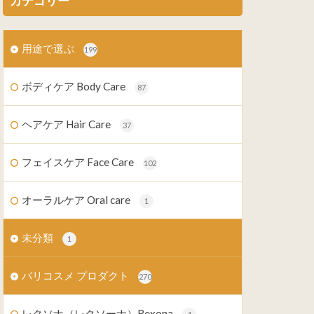
カテゴリー
用途で選ぶ
199
ボディケア Body Care
87
ヘアケア Hair Care
37
フェイスケア Face Care
102
オーラルケア Oral care
1
未分類
1
バリコスメ プロダクト
270
レクソナ（レクソーナ）Rexona