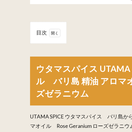
目次
1
ウタ
マスパイ
ス
UTAMA
ウタマスパイス UTAMA
SPICE
エッセン
ル バリ島 精油 アロマオイル
シャルオ
イル バ
ズゼラニウム
リ島 精油
アロマオ
イル
UTAMA SPICE ウタマスパイス バリ
Rose
Geranium
マオイル Rose Geranium ローズゼラニウ
ローズゼ