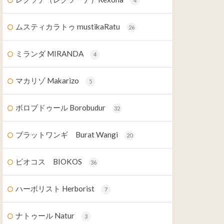
4
ムスティカラトゥ mustikaRatu
26
ミランダ MIRANDA
4
マカリゾ Makarizo
5
ボロブドゥール Borobudur
32
ブラットワンギ Burat Wangi
20
ビオコス BIOKOS
36
ハーボリスト Herborist
7
ナトゥール Natur
3