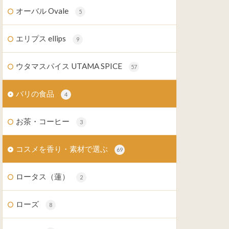
オーバル Ovale
5
エリプス ellips
9
ウタマスパイス UTAMA SPICE
57
バリの食品
4
お茶・コーヒー
3
コスメを香り・素材で選ぶ
69
ロータス（蓮）
2
ローズ
8