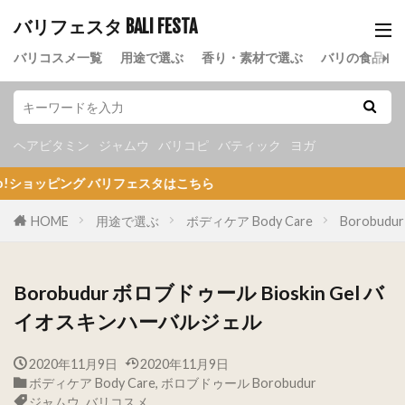
バリフェスタ BALI FESTA
バリコスメ一覧
用途で選ぶ
香り・素材で選ぶ
バリの食品
ヘアビタミン
ジャムウ
バリコピ
バティック
ヨガ
ピング バリフェスタはこちら
HOME
用途で選ぶ
ボディケア Body Care
Borobud
Borobudur ボロブドゥール Bioskin Gel バ
イオスキンハーバルジェル
2020年11月9日
2020年11月9日
ボディケア Body Care
,
ボロブドゥール Borobudur
ジャムウ
,
バリコスメ