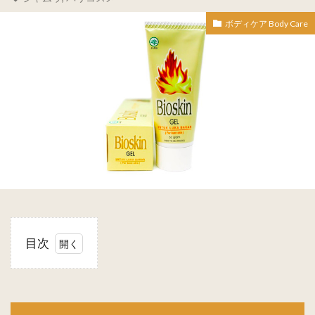
ボディケア Body Care
目次
1
Borobudur
ボロブドゥ
ール