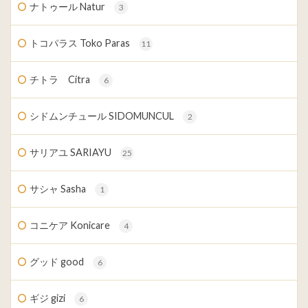
ナトゥール Natur
3
トコパラス Toko Paras
11
チトラ Citra
6
シドムンチュール SIDOMUNCUL
2
サリアユ SARIAYU
25
サシャ Sasha
1
コニケア Konicare
4
グッド good
6
ギジ gizi
6