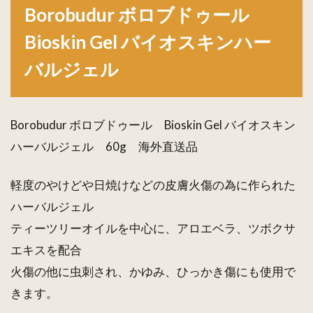
Borobudur ボロブドゥール
Bioskin Gel
バイオスキ
Bioskin Gel バイオスキンハー
ンハーバル
ジェル
バルジェル
Borobudur ボロブドゥール Bioskin Gel バイオスキン
ハーバルジェル 60g 海外直送品
軽度のやけどや日焼けなどの皮膚火傷の為に作られた
ハーバルジェル
ティーツリーオイルを中心に、アロエベラ、ツボクサ
エキスを配合
火傷の他に虫刺され、かゆみ、ひっかき傷にも使用で
きます。