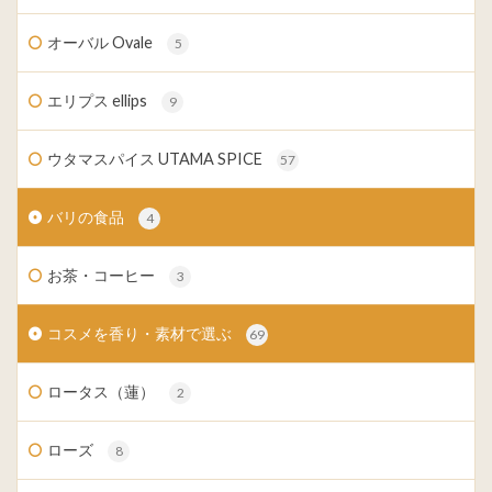
オーバル Ovale
5
エリプス ellips
9
ウタマスパイス UTAMA SPICE
57
バリの食品
4
お茶・コーヒー
3
コスメを香り・素材で選ぶ
69
ロータス（蓮）
2
ローズ
8