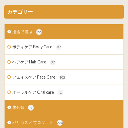
カテゴリー
用途で選ぶ
199
ボディケア Body Care
87
ヘアケア Hair Care
37
フェイスケア Face Care
102
オーラルケア Oral care
1
未分類
1
バリコスメ プロダクト
270