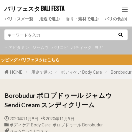
バリフェスタ BALI FESTA
バリコスメ一覧
用途で選ぶ
香り・素材で選ぶ
バリの食品
ヘアビタミン
ジャムウ
バリコピ
バティック
ヨガ
 バリフェスタはこちら
HOME
用途で選ぶ
ボディケア Body Care
Borobud
Borobudur ボロブドゥール ジャムウ
Sendi Cream スンディクリーム
2020年11月9日
2020年11月9日
ボディケア Body Care
,
ボロブドゥール Borobudur
ジャムウ
,
バリコスメ