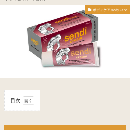
ボディケア Body Care
目次
1
Borobudur
ボロブドゥ
ール ジャ