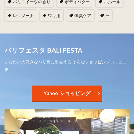
バリスイーツの香り
ボディバター
ルルール
レクソーナ
ワキ用
体臭ケア
汗
バリフェスタ BALI FESTA
あなたの大好きなバリ島に出会える そんなショッピングコミュニ
ティ
Yahoo!ショッピング