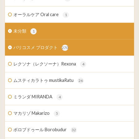
オーラルケア Oral care
1
未分類
1
バリコスメ プロダクト
270
レクソナ（レクソーナ）Rexona
4
ムスティカラトゥ mustikaRatu
26
ミランダ MIRANDA
4
マカリゾ Makarizo
5
ボロブドゥール Borobudur
32