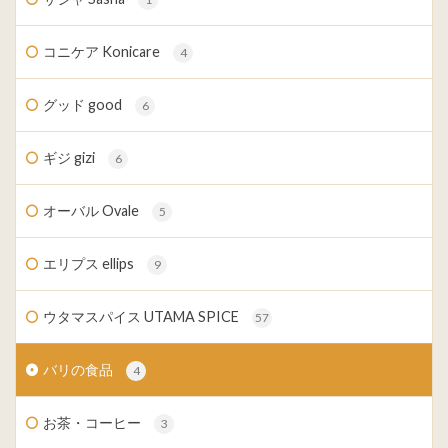
コニケア Konicare
4
グッド good
6
ギジ gizi
6
オーバル Ovale
5
エリプス ellips
9
ウタマスパイス UTAMA SPICE
57
バリの食品
4
お茶・コーヒー
3