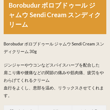
Borobudur ボロブドゥール ジ
ムウ Sendi
Cream ス
ャムウ Sendi Cream スンディク
ンディクリ
ーム
リーム
Borobudur ボロブドゥール ジャムウ Sendi Cream スン
ディクリーム 30g
ジンジャーやウコンなどスパイスハーブを配合した
肩こり痛や腰痛などの関節の痛みや筋肉痛、疲労をや
わらげてくれるクリーム
血行をよくし、患部を温め、リラックスさせてくれま
す。