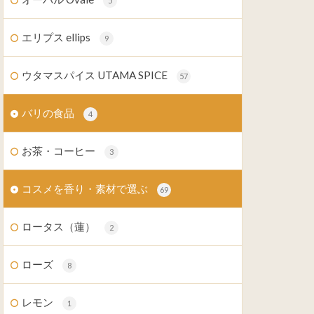
5
エリプス ellips
9
ウタマスパイス UTAMA SPICE
57
バリの食品
4
お茶・コーヒー
3
コスメを香り・素材で選ぶ
69
ロータス（蓮）
2
ローズ
8
レモン
1