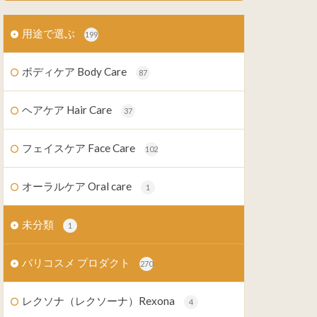
用途で選ぶ
199
ボディケア Body Care
87
ヘアケア Hair Care
37
フェイスケア Face Care
102
オーラルケア Oral care
1
未分類
1
バリコスメ プロダクト
270
レクソナ（レクソーナ）Rexona
4