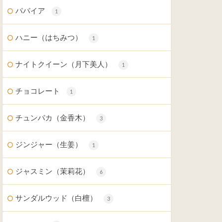
パパイア
1
ハニー（はちみつ）
1
ナイトクイーン（月下美人）
1
チョコレート
1
チュンパカ（金香木）
3
ジンジャー（生姜）
1
ジャスミン（茉莉花）
6
サンダルウッド（白檀）
3