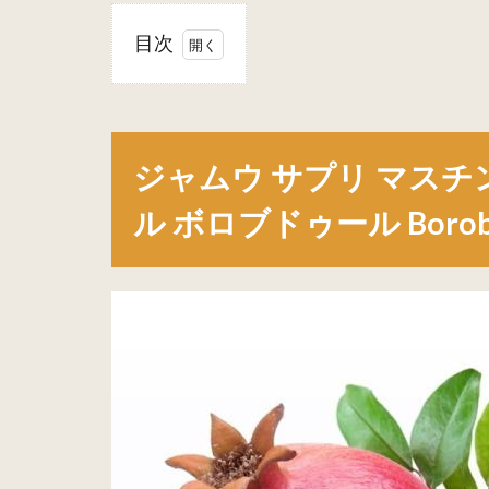
目次
1
ジャ
ムウ サプ
リ マスチ
ンポム
ジャムウ サプリ マスチンポム
Mastin
Pome 30
ル ボロブドゥール Borob
カプセル
ボロブド
ゥール
Borobudur