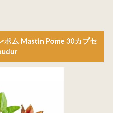
 Mastin Pome 30カプセ
udur