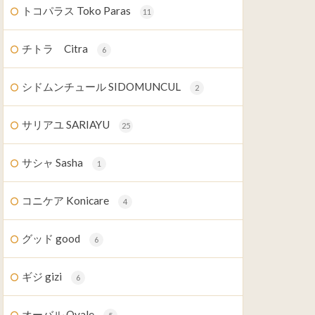
トコパラス Toko Paras
11
チトラ Citra
6
シドムンチュール SIDOMUNCUL
2
サリアユ SARIAYU
25
サシャ Sasha
1
コニケア Konicare
4
グッド good
6
ギジ gizi
6
オーバル Ovale