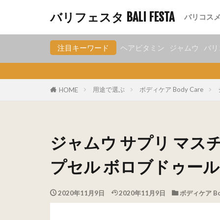
グッド go
サリアユ S
ウタマスパ
チトラ Ci
レクソナ
ブラットワ
エリプス el
ムスティカラ
サシャ Sa
TokoPa
ハーボリスト
ナトゥール
パックオレス
マカリゾ M
ミランダ 
オーバル O
コニケア K
ボロブドゥ
シドムンチ
ギジ gizi
バリフェスタ BALI FESTA
バリコス
グッド go
サリアユ S
ウタマスパ
チトラ Ci
レクソナ
ブラットワ
エリプス el
ムスティカラ
サシャ Sa
TokoPa
ハーボリスト
ナトゥール
パックオレス
マカリゾ M
ミランダ 
オーバル O
コニケア K
ボロブドゥ
シドムンチ
ギジ gizi
注目キーワード
ヘアビタミン
ジャムウ
バリ
用途で選ぶ
ボディケア Body Care
HOME
ジャムウ サプリ マスチンポ
プセル ボロブドゥール Bo
2020年11月9日
2020年11月9日
ボディケア Bod