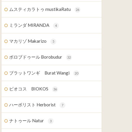
ムスティカラトゥ mustikaRatu
26
ミランダ MIRANDA
4
マカリゾ Makarizo
5
ボロブドゥール Borobudur
32
ブラットワンギ Burat Wangi
20
ビオコス BIOKOS
36
ハーボリスト Herborist
7
ナトゥール Natur
3