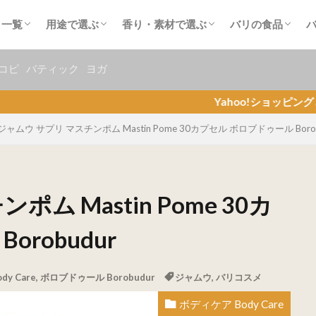
od
ARIAYU
イス UTAMA SPICE
tra
（レクソーナ）Rexona
ンギ Burat Wangi
lips
トゥ mustikaRatu
sha
ras トコパラス
 Herborist
 Natur
 Pak Oles
akarizo
MIRANDA
vale
onicare
ール Borobudur
ュール SIDOMUNCUL
ヘアケア Hair Care
フェイスケア Face Care
ボディケア Body Care
オーラルケア Oral care
ブンコアン（ヤムビーン）
ココナッツ（椰子）
オリーブ
フランジパニ（プルメリア）
チュンパカ（金香木）
ロータス（蓮）
ナイトクイーン（月下美人）
ベルガモット
ユーカリ
ジャスミン（茉莉花）
ラベンダー
サンダルウッド（白檀）
ジンジャー（生姜）
カモミール（カミツレ）
レモン
パパイア
キュウリ
マグノリア
ハニー（はちみつ）
チョコレート
ミルク
コーヒー
お茶・コーヒー
メ一覧
用途で選ぶ
香り・素材で選ぶ
バリの食品
od
ARIAYU
イス UTAMA SPICE
tra
（レクソーナ）Rexona
ンギ Burat Wangi
lips
トゥ mustikaRatu
sha
ras トコパラス
 Herborist
 Natur
 Pak Oles
akarizo
MIRANDA
vale
onicare
ール Borobudur
ュール SIDOMUNCUL
ヘアケア Hair Care
フェイスケア Face Care
ボディケア Body Care
オーラルケア Oral care
ブンコアン（ヤムビーン）
ココナッツ（椰子）
オリーブ
フランジパニ（プルメリア）
チュンパカ（金香木）
ロータス（蓮）
ナイトクイーン（月下美人）
ベルガモット
ユーカリ
ジャスミン（茉莉花）
ラベンダー
サンダルウッド（白檀）
ジンジャー（生姜）
カモミール（カミツレ）
レモン
パパイア
キュウリ
マグノリア
ハニー（はちみつ）
チョコレート
ミルク
コーヒー
お茶・コーヒー
コピ
バティック
ヨガ
Yahoo!ショッピング バリフェ
ジャムウ サプリ マスチンポム Mastin Pome 30カプセル ボロブドゥール Borob
ム Mastin Pome 30カ
robudur
y Care
,
ボロブドゥール Borobudur
ジャムウ
,
バリコスメ
ボディケア Body Care