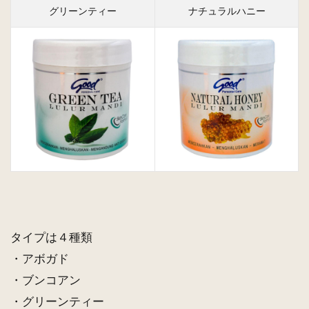
2
グリーンティー
ナチュラルハニー
バリ
コス
メ
good
グッ
ド の
クリ
ーム
バス
ヘア
マス
クと
セッ
トも
ご用
タイプは４種類
意
・アボガド
2.1
・ブンコアン
グッ
ド ク
・グリーンティー