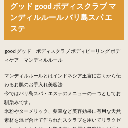
グッド good ボディスクラブ マ
ボデ
ィス
ンディルルール バリ島スパ エ
クラ
ブ マ
ステ
ンデ
ィル
ルー
ル バ
good グッド ボディスクラブ ボディピーリング ボデ
リ島
スパ
ィケア マンディルルール
エス
テ
マンディルルールとはインドネシア王宮に古くから伝
1.1
わるお肌のお手入れ美容法
グッ
今ではバリ島スパ・エステのメニューの一つとしてお
ド マ
ンデ
馴染みです。
ィル
米粉やターメリック、薬草など美容効果に有用な天然
ルー
ル
素材を混ぜ合せて作られたスクラブを用いてリラクゼ
1kg