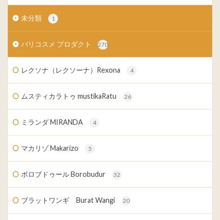
未分類
1
バリコスメ プロダクト
270
レクソナ（レクソーナ）Rexona
4
ムスティカラトゥ mustikaRatu
26
ミランダ MIRANDA
4
マカリゾ Makarizo
5
ボロブドゥール Borobudur
32
ブラットワンギ Burat Wangi
20