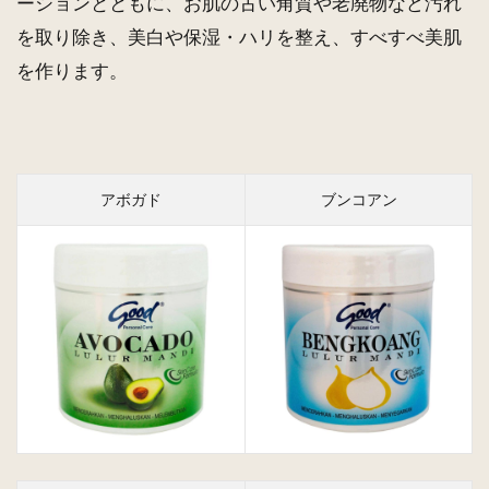
ーションとともに、お肌の古い角質や老廃物など汚れ
バリ
コス
を取り除き、美白や保湿・ハリを整え、すべすべ美肌
メ
を作ります。
1.2
グッ
ド
good
ボデ
アボガド
ブンコアン
ィス
クラ
ブ マ
ンデ
ィル
ルー
ル バ
リ島
スパ
エス
テ
470g