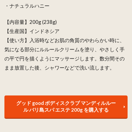
リー
・ナチュラルハニー
ムバ
ス ル
ルー
【内容量】200g (238g)
ル ヘ
【生産国】インドネシア
アマ
スク
【使い方】入浴時などお肌の角質のやわらかい時に、
バリ
気になる部分にルルールクリームを塗り、やさしく手
エス
テ選
の平で円を描くようにマッサージします。数分間その
べる
まま放置した後、シャワーなどで洗い流します。
お得
な３
個セ
ット
2.2
グッド good ボディスクラブ マンディルルー
グッ
ル バリ島スパ エステ 200g を購入する
ド
good
クリ
ーム