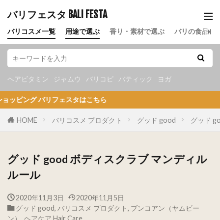
バリフェスタ BALI FESTA
バリコスメ一覧
用途で選ぶ
香り・素材で選ぶ
バリの食品
ヘアビタミン
ジャムウ
バリコピ
バティック
ヨガ
バリフェスタはこちら
HOME
バリコスメ プロダクト
グッド good
グッド g
グッド good ボディスクラブ マンディル
ルール
2020年11月3日
2020年11月5日
グッド good
,
バリコスメ プロダクト
,
ブンコアン（ヤムビー
ン）
,
ヘアケア Hair Care