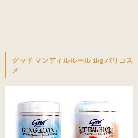
バス
680g
など
レギ
ュラ
ーサ
イズ
バリ
エス
グッド マンディルルール 1kg バリコス
テ商
品２
メ
個 +
お試
し商
品１
個 お
得な
セッ
ト