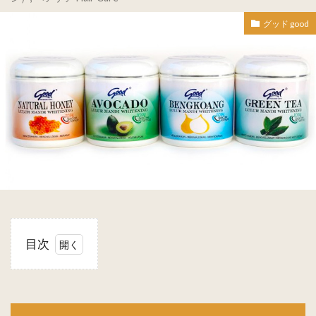
グッド good
目次
1
グッ
ド
good