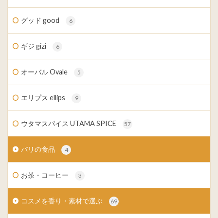
グッド good
6
ギジ gizi
6
オーバル Ovale
5
エリプス ellips
9
ウタマスパイス UTAMA SPICE
57
バリの食品
4
お茶・コーヒー
3
コスメを香り・素材で選ぶ
69