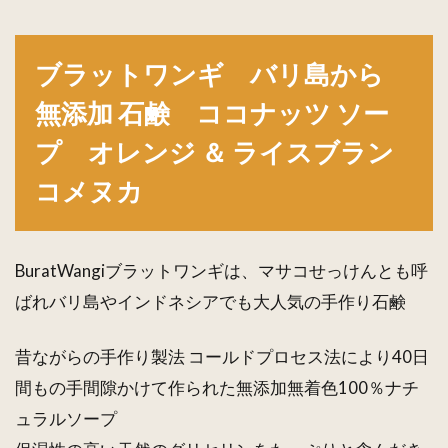
ブラ
ット
ワン
ブラットワンギ バリ島から
ギ
バリ
無添加 石鹸 ココナッツ ソー
島か
ら
プ オレンジ ＆ ライスブラン
無添
加
コメヌカ
石
鹸
ココ
ナッ
BuratWangiブラットワンギは、マサコせっけんとも呼
ツ
ソー
ばれバリ島やインドネシアでも大人気の手作り石鹸
プ
オレ
昔ながらの手作り製法 コールドプロセス法により40日
ンジ
＆
間もの手間隙かけて作られた無添加無着色100％ナチ
ライ
ュラルソープ
スブ
ラン