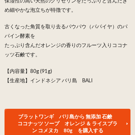
保湿性の高い天然のグリセリンをたっぷりと含んだき
コメ
め細やかな泡立ちが特徴です。
ヌカ
1.1
古くなった角質を取り去るパウパウ（パパイヤ）のパ
ブラ
パイン酵素を
ット
ワン
たっぷり含んだオレンジの香りのフルーツ入りココナ
ギ
ッツ石鹸です。
Burat
Wangi
ココ
【内容量】80g (91g)
ナッ
【生産地】インドネシア バリ島 BALI
ツ ソ
ープ
80g
選べ
るお
得な
ブラットワンギ バリ島から 無添加 石鹸
２個
ココナッツ ソープ オレンジ ＆ ライスブラ
セッ
ン コメヌカ 80g を購入する
ト