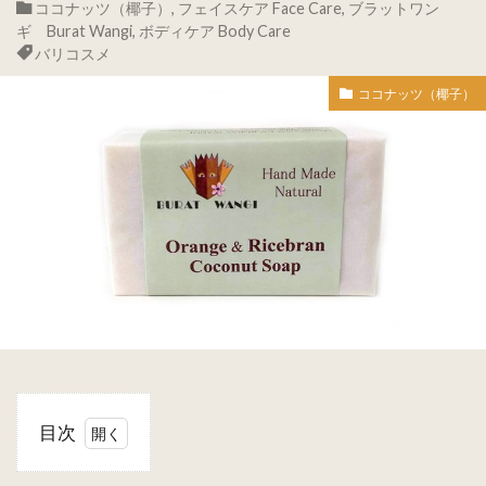
ココナッツ（椰子）
,
フェイスケア Face Care
,
ブラットワン
ギ Burat Wangi
,
ボディケア Body Care
バリコスメ
ココナッツ（椰子）
目次
1