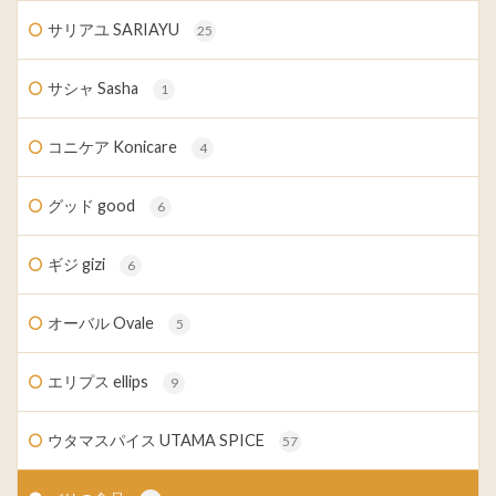
サリアユ SARIAYU
25
サシャ Sasha
1
コニケア Konicare
4
グッド good
6
ギジ gizi
6
オーバル Ovale
5
エリプス ellips
9
ウタマスパイス UTAMA SPICE
57