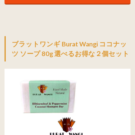
1.2
ブラ
ット
ワン
ギ
Burat
ブラットワンギ Burat Wangi ココナッ
Wangi
ココ
ツ ソープ 80g 選べるお得な２個セット
ナッ
ツ ソ
ープ
80g
選べ
るお
得な
５個
セッ
ト