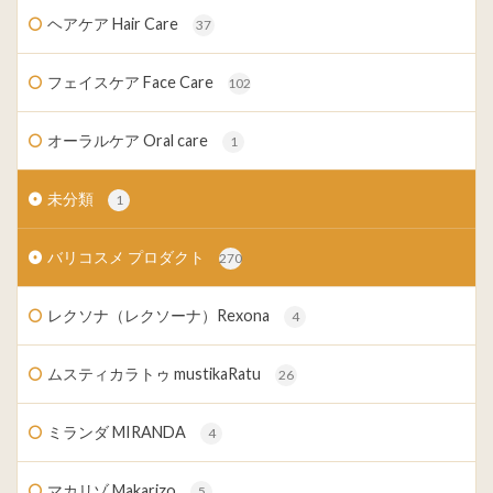
ヘアケア Hair Care
37
フェイスケア Face Care
102
オーラルケア Oral care
1
未分類
1
バリコスメ プロダクト
270
レクソナ（レクソーナ）Rexona
4
ムスティカラトゥ mustikaRatu
26
ミランダ MIRANDA
4
マカリゾ Makarizo
5