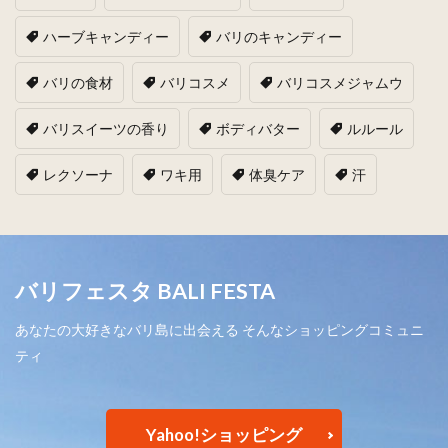
ハーブキャンディー
バリのキャンディー
バリの食材
バリコスメ
バリコスメジャムウ
バリスイーツの香り
ボディバター
ルルール
レクソーナ
ワキ用
体臭ケア
汗
バリフェスタ BALI FESTA
あなたの大好きなバリ島に出会える そんなショッピングコミュニ
ティ
Yahoo!ショッピング