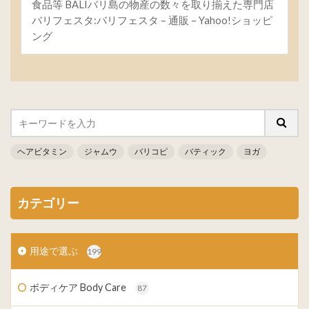
食品等 BALIバリ島の物産の数々を取り揃えた専門店
バリフェスタ:バリフェスタ – 通販 – Yahoo!ショッピ
ング
ヘアビタミン
ジャムウ
バリコピ
バティック
ヨガ
カテゴリー
用途で選ぶ
199
ボディケア Body Care
87