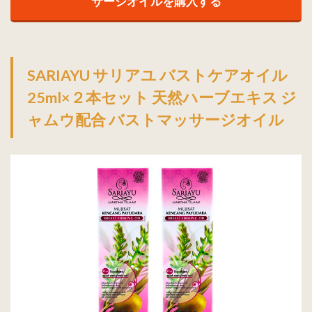
サージオイルを購入する
サリア
ユ ピュ
アマッサ
ージオイ
ル と ア
SARIAYU サリアユ バストケアオイル
イトリー
トメント
25ml×２本セット 天然ハーブエキス ジ
オイル
ャムウ配合 バストマッサージオイル
選べる４
本セット