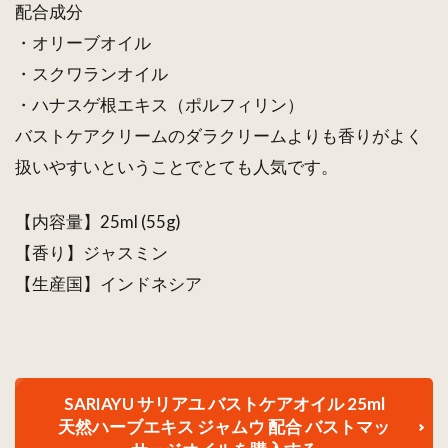
配合成分
トマッサ
ージオイ
・オリーブオイル
ル
・スクワランオイル
1.2
・ハナスゲ根エキス（ポルフィリン）
SARIAYU
バストケアクリームのダラクリームよりも香りがよく
サリアユ
バストケ
扱いやすいということでとても人気です。
アオイル
25ml×４
【内容量】25ml (55g)
本セット
天然ハー
【香り】ジャスミン
ブエキス
【生産国】インドネシア
ジャムウ
配合 バス
トマッサ
ージオイ
ル
SARIAYU サリアユ バストケアオイル 25ml
2
天然ハーブエキス ジャムウ 配合 バストマッ
SARIAYU