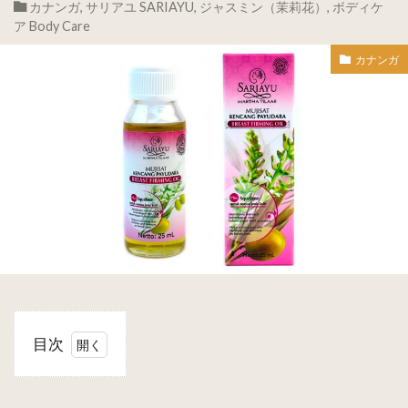
カナンガ
,
サリアユ SARIAYU
,
ジャスミン（茉莉花）
,
ボディケ
ア Body Care
カナンガ
目次
1
SARIAYU