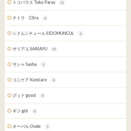
トコパラス Toko Paras
11
チトラ Citra
6
シドムンチュール SIDOMUNCUL
2
サリアユ SARIAYU
25
サシャ Sasha
1
コニケア Konicare
4
グッド good
6
ギジ gizi
6
オーバル Ovale
5