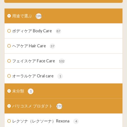
用途で選ぶ
199
ボディケア Body Care
87
ヘアケア Hair Care
37
フェイスケア Face Care
102
オーラルケア Oral care
1
未分類
1
バリコスメ プロダクト
270
レクソナ（レクソーナ）Rexona
4