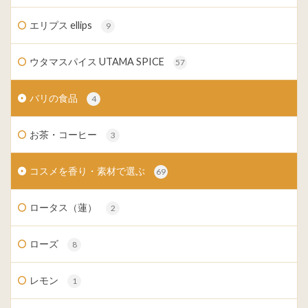
エリプス ellips
9
ウタマスパイス UTAMA SPICE
57
バリの食品
4
お茶・コーヒー
3
コスメを香り・素材で選ぶ
69
ロータス（蓮）
2
ローズ
8
レモン
1