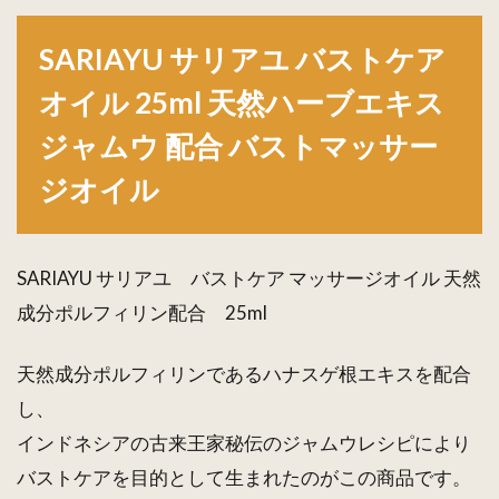
サリアユ
バストケ
SARIAYU サリアユ バストケア
アオイル
25ml 天
オイル 25ml 天然ハーブエキス
然ハーブ
エキス ジ
ジャムウ 配合 バストマッサー
ャムウ 配
合 バスト
ジオイル
マッサー
ジオイル
1.1
SARIAYU サリアユ バストケア マッサージオイル 天然
SARIAYU
サリアユ
成分ポルフィリン配合 25ml
バストケ
アオイル
天然成分ポルフィリンであるハナスゲ根エキスを配合
25ml×２
本セット
し、
天然ハー
インドネシアの古来王家秘伝のジャムウレシピにより
ブエキス
ジャムウ
バストケアを目的として生まれたのがこの商品です。
配合 バス