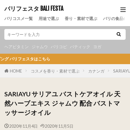
バリフェスタ BALI FESTA
バリコスメ一覧
用途で選ぶ
香り・素材で選ぶ
バリの食品
ヘアビタミン
ジャムウ
バリコピ
バティック
ヨガ
スタはこちら
HOME
コスメを香り・素材で選ぶ
カナンガ
SARI
SARIAYU サリアユ バストケアオイル 天
然ハーブエキス ジャムウ 配合 バストマ
ッサージオイル
2020年11月4日
2020年11月5日