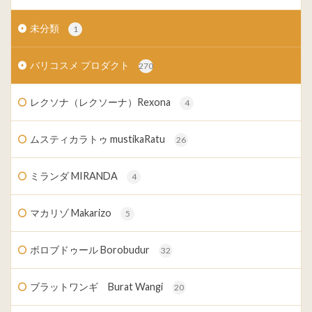
未分類
1
バリコスメ プロダクト
270
レクソナ（レクソーナ）Rexona
4
ムスティカラトゥ mustikaRatu
26
ミランダ MIRANDA
4
マカリゾ Makarizo
5
ボロブドゥール Borobudur
32
ブラットワンギ Burat Wangi
20