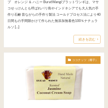
プ オレンジ ＆ ハニー BuratWangiブラットワンギは、マサ
コせっけんとも呼ばれバリ島やインドネシアでも大人気の手
作り石鹸 昔ながらの手作り製法 コールドプロセス法により40
日間もの手間隙かけて作られた無添加無着色100％ナチュラ
ルソ […]
続きを読む
ココナッツ（椰子）