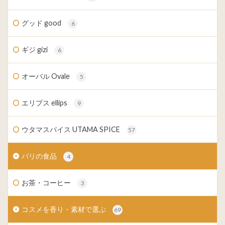
グッド good
6
ギジ gizi
6
オーバル Ovale
5
エリプス ellips
9
ウタマスパイス UTAMA SPICE
57
バリの食品
4
お茶・コーヒー
3
コスメを香り・素材で選ぶ
69